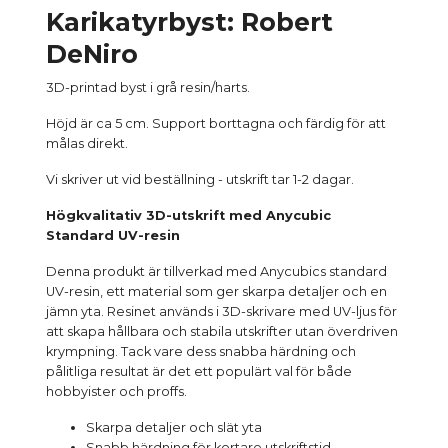
Karikatyrbyst: Robert
DeNiro
3D-printad byst i grå resin/harts.
Höjd är ca 5 cm. Support borttagna och färdig för att
målas direkt.
Vi skriver ut vid beställning - utskrift tar 1-2 dagar.
Högkvalitativ 3D-utskrift med Anycubic
Standard UV-resin
Denna produkt är tillverkad med Anycubics standard
UV-resin, ett material som ger skarpa detaljer och en
jämn yta. Resinet används i 3D-skrivare med UV-ljus för
att skapa hållbara och stabila utskrifter utan överdriven
krympning. Tack vare dess snabba härdning och
pålitliga resultat är det ett populärt val för både
hobbyister och proffs.
Skarpa detaljer och slät yta
Snabb härdning för kortare utskriftstid