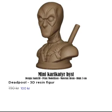
Deadpool - 3D resin figur
M
190 kr
1
100 kr