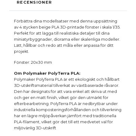
RECENSIONER
Förbättra dina modellsatser med denna uppsättning
av 4 stycken beige PLA 3D-printade fönster i skala 1/35.
Perfekt för att lägga till realistiska detaljer till dina
miniatyrbyggnader, diorama eller skalenliga modeller.
Lätt, hållbar och redo att måla eller anpassa för ditt
projekt.
Fönster: 20x30 mm
Om Polymaker PolyTerra PLA:
Polymaker PolyTerra PLA är ett ekologiskt och hållbart
3D-utskriftsmaterial tillverkat av växtbaserade råvaror.
Den har designats för att vara enkel att skriva ut med
och ger en matt finish, vilket gör den utmärkt för
efterbearbetning. PolyTerra PLA är nedbrytbar under
industriella komposteringsförhållanden och tillverkning
har en lägre miljöpåverkan jämfört med traditionella
PLA-filament, vilket gör det till ett medvetet val för
miljövänlig 3D-utskrift