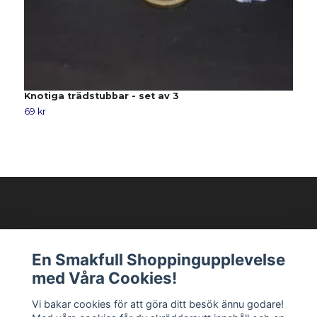
Knotiga trädstubbar - set av 3
D
69 kr
6
Modellixen AB
En Smakfull Shoppingupplevelse
med Våra Cookies!
Läs mer
Vi bakar cookies för att göra ditt besök ännu godare!