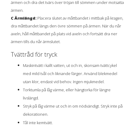
ärmen och dra det tvärs över tröjan till sömmen under motsatta
ärmen.
C Ärmlängd:
Placera slutet av måttbandet i mittbak på kragen,
dra måttbandet längs den övre sömmen på ärmen. När du når
axeln, håll måttbandet på plats vid axeln och fortsätt dra ner
ärmen tills du når ärmslutet.
Tvättråd för tryck
Maskintvätt i kallt vatten, ut och in, skonsam tvättcykel
med mild tvål och liknande färger. Använd blekmedel
utan klor, endast vid behov. Ingen mjukmedel.
Torktumla på låg värme, eller hängtorka för längre
livslängd.
Stryk på låg värme ut och in om nödvändigt. Stryk inte på
dekorationen.
Tål inte kemtvätt.