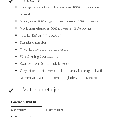
Enfärgade t-shirts är tillverkade av 100% ringspunnen
bomull
Sportgrå är 90% ringspunnen bomull, 10% polyester
Mörk gråmelerad är 65% polyester, 35% bomull
Tygvikt: 153 g/m² (4,5 oz/yd²)
Standard passform
Tillverkad av ett enda stycke tyg
Förstärkning över axlarna
Kvartsvriden för att undvika veck i mitten.
Otryckt produkt tillverkad i Honduras, Nicaragua, Haiti,
Dominikanska republiken, Bangladesh och Mexiko
Materialdetaljer