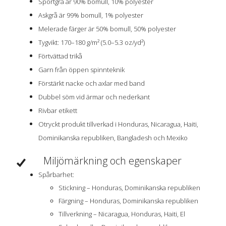
Sportgrå är 90% bomull, 10% polyester
Askgrå är 99% bomull, 1% polyester
Melerade färger är 50% bomull, 50% polyester
Tygvikt: 170–180 g/m² (5.0–5.3 oz/yd²)
Förtvättad trikå
Garn från öppen spinnteknik
Förstärkt nacke och axlar med band
Dubbel söm vid ärmar och nederkant
Rivbar etikett
Otryckt produkt tillverkad i Honduras, Nicaragua, Haiti,
Dominikanska republiken, Bangladesh och Mexiko
Miljömärkning och egenskaper
Spårbarhet:
Stickning – Honduras, Dominikanska republiken
Färgning – Honduras, Dominikanska republiken
Tillverkning – Nicaragua, Honduras, Haiti, El