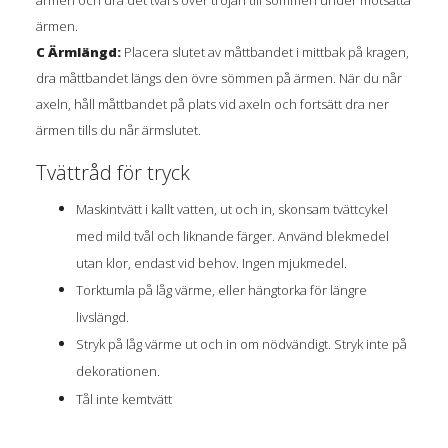
ärmen och dra det tvärs över tröjan till sömmen under motsatta
ärmen.
C Ärmlängd:
Placera slutet av måttbandet i mittbak på kragen,
dra måttbandet längs den övre sömmen på ärmen. När du når
axeln, håll måttbandet på plats vid axeln och fortsätt dra ner
ärmen tills du når ärmslutet.
Tvättråd för tryck
Maskintvätt i kallt vatten, ut och in, skonsam tvättcykel
med mild tvål och liknande färger. Använd blekmedel
utan klor, endast vid behov. Ingen mjukmedel.
Torktumla på låg värme, eller hängtorka för längre
livslängd.
Stryk på låg värme ut och in om nödvändigt. Stryk inte på
dekorationen.
Tål inte kemtvätt