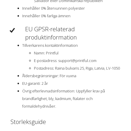
Salvador eller Dominikanska republiken
Innehåller 0% återvunnen polyester
Innehåller 0% farliga ämnen
EU GPSR-relaterad
produktinformation
Tillverkarens kontaktinformation
Namn: Printful
E-postadress:
support@printful.com
Postadress: Raina bulvaris 25, Riga, Latvia, LV-1050
Åldersbegränsningar: För vuxna
EU-garanti: 2 år
Övrig efterlevnadsinformation: Uppfyller krav på
brandfarlighet, bly, kadmium, ftalater och
formaldehydnivåer.
Storleksguide