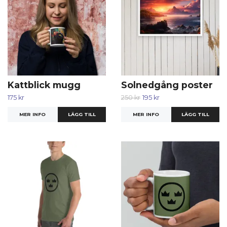
Kattblick mugg
Solnedgång poster
175 kr
250 kr
195 kr
MER INFO
MER INFO