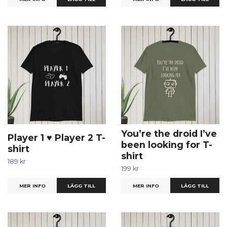
You’re the droid I’ve
Player 1 ♥ Player 2 T-
been looking for T-
shirt
shirt
189 kr
199 kr
MER INFO
LÄGG TILL
MER INFO
LÄGG TILL