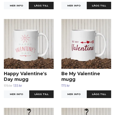
MER INFO
LÄGG TILL
MER INFO
Happy Valentine's
Be My Valentine
Day mugg
mugg
175 kr
135 kr
175 kr
MER INFO
MER INFO