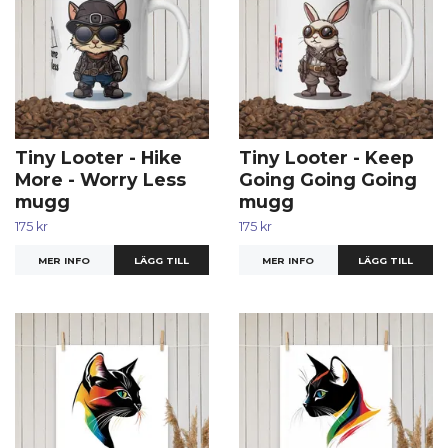
Tiny Looter - Hike
Tiny Looter - Keep
More - Worry Less
Going Going Going
mugg
mugg
175 kr
175 kr
MER INFO
MER INFO