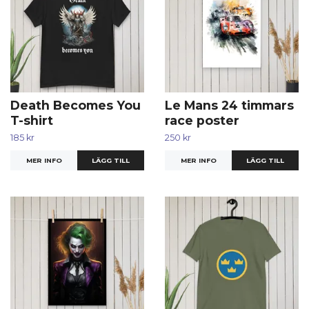
Death Becomes You
Le Mans 24 timmars
T-shirt
race poster
185 kr
250 kr
MER INFO
LÄGG TILL
MER INFO
LÄGG TILL