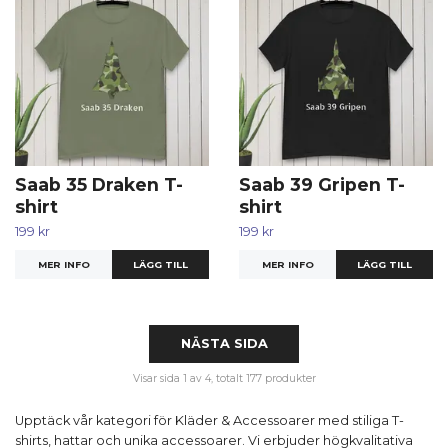
Saab 35 Draken T-
Saab 39 Gripen T-
shirt
shirt
199 kr
199 kr
MER INFO
LÄGG TILL
MER INFO
LÄGG TILL
NÄSTA SIDA
Visar sida 1 av 4, totalt 177 produkter
Upptäck vår kategori för Kläder & Accessoarer med stiliga T-
shirts, hattar och unika accessoarer. Vi erbjuder högkvalitativa