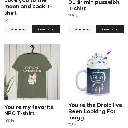
Love you to the
Du är min pusselbit
moon and back T-
T-shirt
shirt
199 kr
179 kr
MER INFO
LÄGG TILL
MER INFO
LÄGG TILL
You're the Droid I've
You’re my favorite
Been Looking For
NPC T-shirt
mugg
189 kr
175 kr