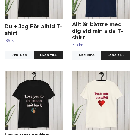
Allt är bättre med
Du + Jag För alltid T-
dig vid min sida T-
shirt
shirt
199 kr
199 kr
MER INFO
LÄGG TILL
MER INFO
LÄGG TILL