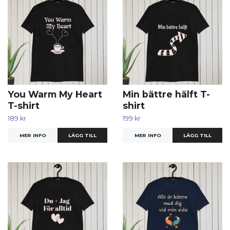
You Warm My Heart
Min bättre hälft T-
T-shirt
shirt
189 kr
199 kr
MER INFO
LÄGG TILL
MER INFO
LÄGG TILL