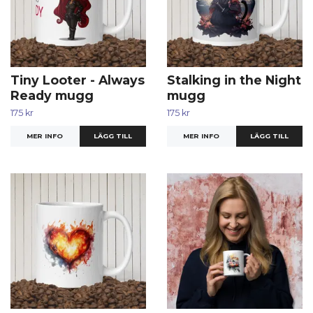
Tiny Looter - Always
Stalking in the Night
Ready mugg
mugg
175 kr
175 kr
MER INFO
MER INFO