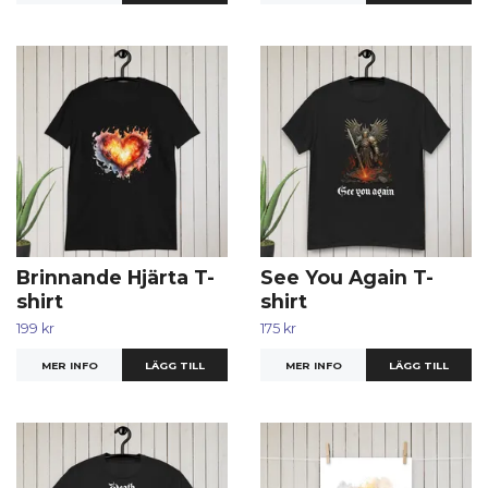
Brinnande Hjärta T-
See You Again T-
shirt
shirt
199 kr
175 kr
MER INFO
LÄGG TILL
MER INFO
LÄGG TILL