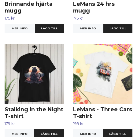
Brinnande hjärta
LeMans 24 hrs
mugg
mugg
175 kr
175 kr
MER INFO
MER INFO
Stalking in the Night
LeMans - Three Cars
T-shirt
T-shirt
179 kr
199 kr
MER INFO
LÄGG TILL
MER INFO
LÄGG TILL