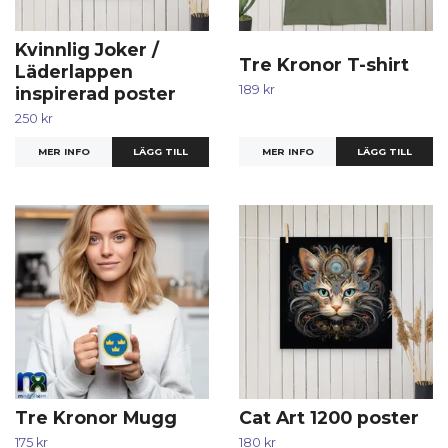
Kvinnlig Joker /
Tre Kronor T-shirt
Läderlappen
189 kr
inspirerad poster
250 kr
MER INFO
LÄGG TILL
MER INFO
LÄGG TILL
Tre Kronor Mugg
Cat Art 1200 poster
175 kr
180 kr