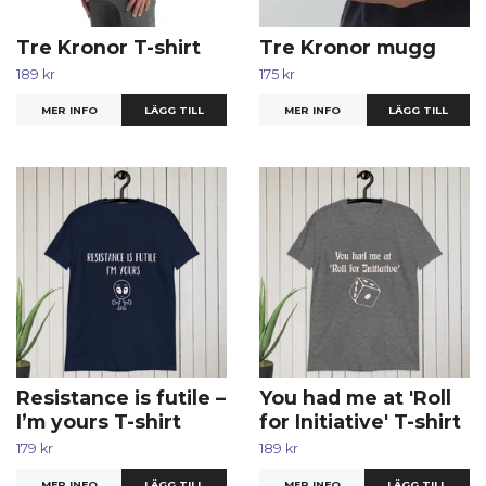
Tre Kronor T-shirt
Tre Kronor mugg
189 kr
175 kr
MER INFO
LÄGG TILL
MER INFO
Resistance is futile –
You had me at 'Roll
I’m yours T-shirt
for Initiative' T-shirt
179 kr
189 kr
MER INFO
LÄGG TILL
MER INFO
LÄGG TILL