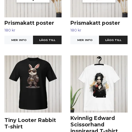
Prismakatt poster
Prismakatt poster
180 kr
180 kr
MER INFO
LÄGG TILL
MER INFO
LÄGG TILL
Kvinnlig Edward
Tiny Looter Rabbit
Scissorhand
T-shirt
inspirerad T-shirt