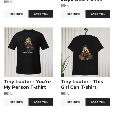
189 kr
169 kr
MER INFO
LÄGG TILL
MER INFO
LÄGG TILL
Tiny Looter - You're
Tiny Looter - This
My Person T-shirt
Girl Can T-shirt
189 kr
189 kr
MER INFO
LÄGG TILL
MER INFO
LÄGG TILL