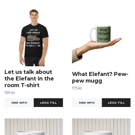
Let us talk about
What Elefant? Pew-
the Elefant in the
pew mugg
room T-shirt
175 kr
199 kr
MER INFO
MER INFO
LÄGG TILL