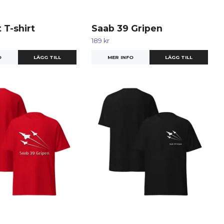
 T-shirt
Saab 39 Gripen
189 kr
O
LÄGG TILL
MER INFO
LÄGG TILL