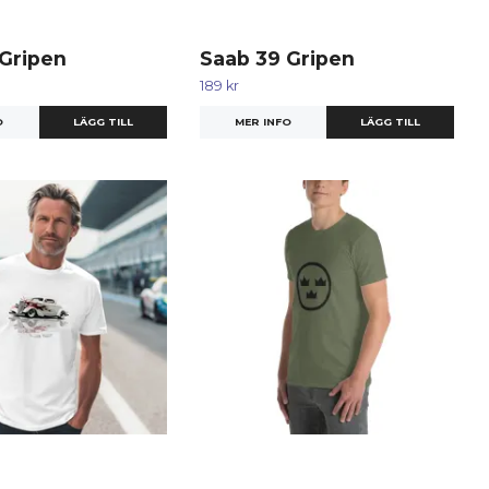
 Gripen
Saab 39 Gripen
189 kr
O
LÄGG TILL
MER INFO
LÄGG TILL