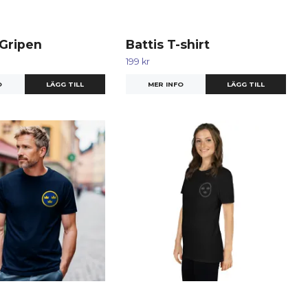
 Gripen
Battis T-shirt
199 kr
O
LÄGG TILL
MER INFO
LÄGG TILL