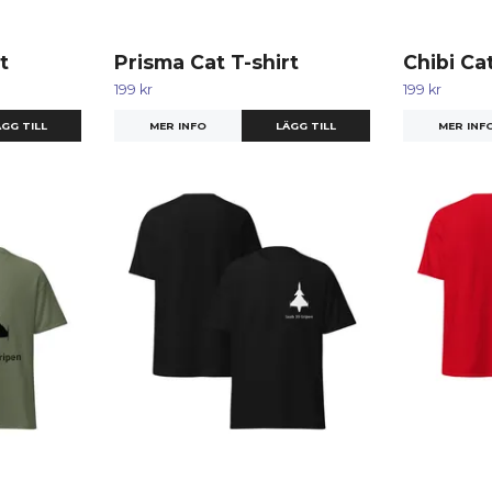
t
Prisma Cat T-shirt
Chibi Cat
199 kr
199 kr
GG TILL
MER INFO
LÄGG TILL
MER INF