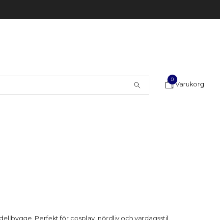
0
Varukorg
dellbygge. Perfekt för cosplay, nördliv och vardagsstil.