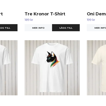
rt
Tre Kronor T-Shirt
Oni Demo
189 kr
199 kr
GG TILL
MER INFO
LÄGG TILL
MER INF