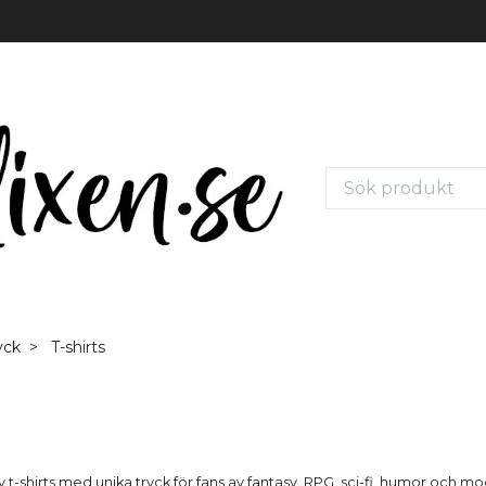
yck
T-shirts
v t-shirts med unika tryck för fans av fantasy, RPG, sci-fi, humor och mo