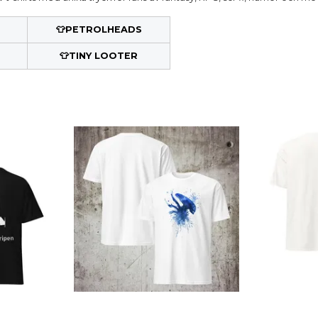
👕PETROLHEADS
👕
TINY LOOTER