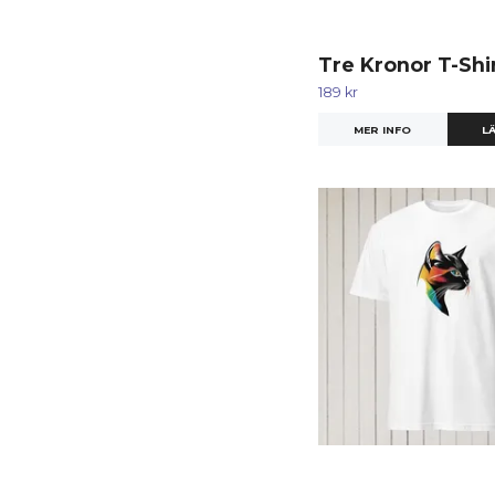
Tre Kronor T-Shi
189 kr
MER INFO
LÄ