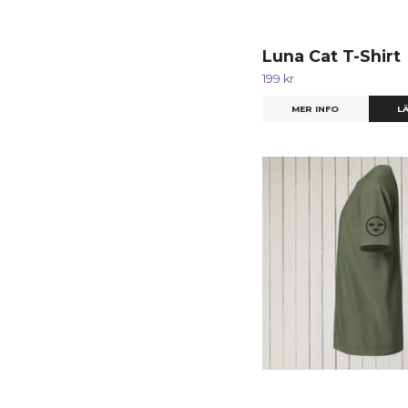
Luna Cat T-Shirt
199 kr
MER INFO
LÄ