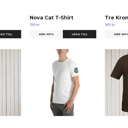
Nova Cat T-Shirt
Tre Kron
199 kr
189 kr
GG TILL
MER INFO
LÄGG TILL
MER INF