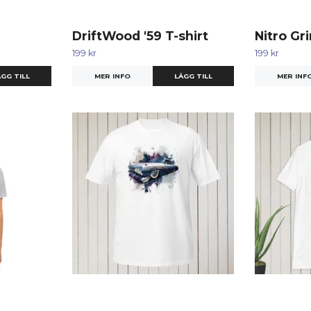
DriftWood '59 T-shirt
Nitro Gri
199 kr
199 kr
GG TILL
MER INFO
LÄGG TILL
MER INF