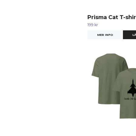
Prisma Cat T-shir
199 kr
MER INFO
LÄ