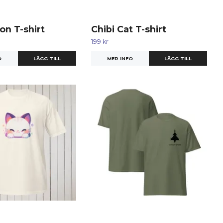
n T-shirt
Chibi Cat T-shirt
199 kr
O
LÄGG TILL
MER INFO
LÄGG TILL