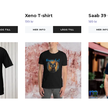
Xeno T-shirt
Saab 39
199 kr
189 kr
GG TILL
MER INFO
LÄGG TILL
MER INF