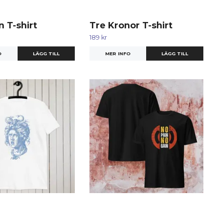
n T-shirt
Tre Kronor T-shirt
189 kr
O
LÄGG TILL
MER INFO
LÄGG TILL