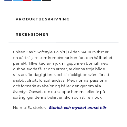
PRODUKTBESKRIVNING
RECENSIONER
Unisex Basic Softstyle T-Shirt | Gildan 64000 t-shirt är
en bästsäljare som kombinerar komfort och hållbarhet
perfekt. Tillverkad av mjuk, ringspunnen bomull med
dubbelsydda fållar och ärmar, är denna tröja både
slitstark för dagligt bruk och tillräckligt bekväm för att
snabbt bli ditt förstahandsval. Med normal passform
och förstärkt axeltejpning håller den genom alla
äventyr. Oavsett om du slappar hemma eller är på
språng, ger denna t-shirt en skön och stilren look.
Normal EU storlek -
Storlek och mycket annat här