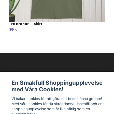
Tre Kronor T-shirt
S
189 kr
1
Modellixen AB
En Smakfull Shoppingupplevelse
med Våra Cookies!
Läs mer
Vi bakar cookies för att göra ditt besök ännu godare!
Med våra cookies får du skräddarsytt innehåll och en
Sociala medier
shoppingupplevelse som är lika härlig som en
nybakad kaka.