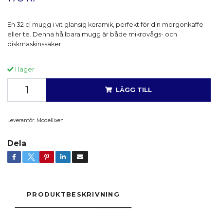
En 32 cl mugg i vit glansig keramik, perfekt för din morgonkaffe
eller te. Denna hållbara mugg är både mikrovågs- och
diskmaskinssäker.
I lager
LÄGG TILL
Leverantör:
Modellixen
Dela
PRODUKTBESKRIVNING