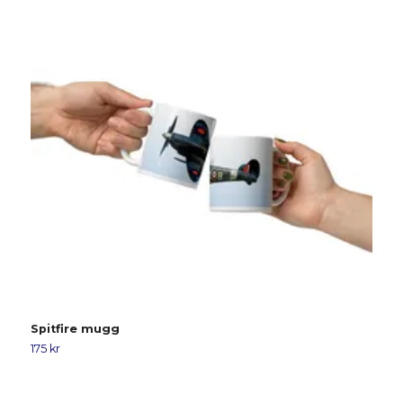
Spitfire mugg
K
175 kr
17