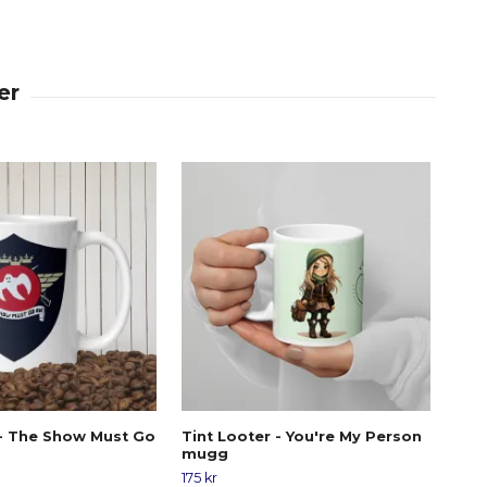
- The Show Must Go
Tint Looter - You're My Person
Tre
mugg
175 k
175 kr