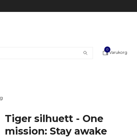
0
Varukorg
gg
Tiger silhuett - One
mission: Stay awake