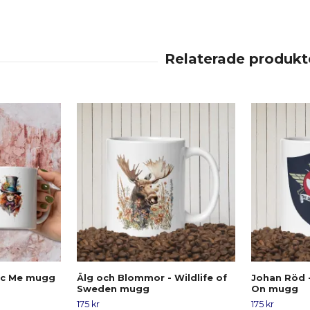
ic Me mugg
Älg och Blommor - Wildlife of
Johan Röd 
Sweden mugg
On mugg
175 kr
175 kr