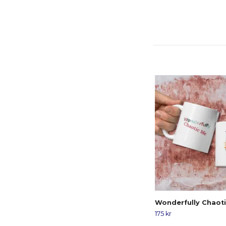
Wonderfully Chaot
175 kr