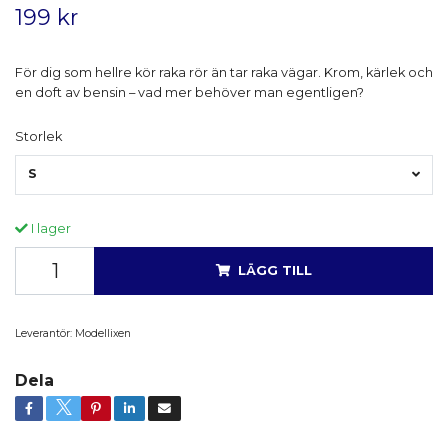
199 kr
För dig som hellre kör raka rör än tar raka vägar. Krom, kärlek och
en doft av bensin – vad mer behöver man egentligen?
Storlek
S
I lager
LÄGG TILL
Leverantör:
Modellixen
Dela