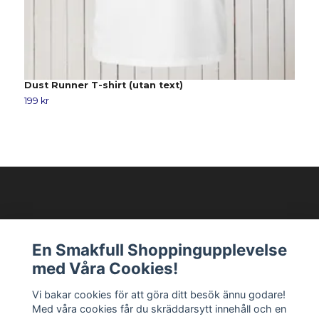
Dust Runner T-shirt (utan text)
R
199 kr
1
Modellixen AB
En Smakfull Shoppingupplevelse
med Våra Cookies!
Läs mer
Vi bakar cookies för att göra ditt besök ännu godare!
Med våra cookies får du skräddarsytt innehåll och en
Sociala medier