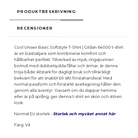
PRODUKTBESKRIVNING
RECENSIONER
Cool Unisex Basic Softstyle T-Shirt | Gildan 64000 t-shirt
är en bästsäljare som kombinerar komfort och
hållbarhet perfekt. Tillverkad av mjuk, ringspunnen
bomull med dubbelsydda fållar och ärmar, är denna
tröja både slitstark för dagligt bruk och tillräckligt
bekväm för att snabbt bli ditt förstahandsval. Med
normal passform och förstärkt axeltejpning håller den
genom alla äventyr. Oavsett om du slappar hemma
eller är på språng, ger denna t-shirt en skön och stilren
look.
Normal EU storlek -
Storlek och mycket annat här
Färg: Vit