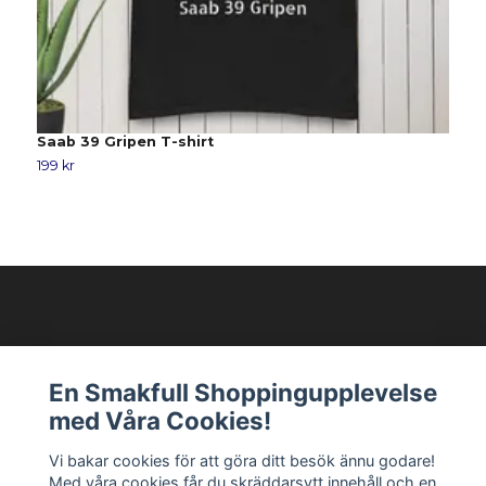
Saab 39 Gripen T-shirt
S
199 kr
2
Modellixen AB
En Smakfull Shoppingupplevelse
med Våra Cookies!
Läs mer
Vi bakar cookies för att göra ditt besök ännu godare!
Med våra cookies får du skräddarsytt innehåll och en
Sociala medier