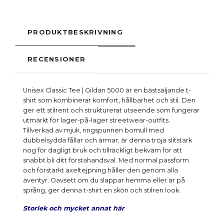
PRODUKTBESKRIVNING
RECENSIONER
Unisex Classic Tee | Gildan 5000 är en bästsäljande t-
shirt som kombinerar komfort, hållbarhet och stil. Den
ger ett stilrent och strukturerat utseende som fungerar
utmärkt för lager-på-lager streetwear-outfits.
Tillverkad av mjuk, ringspunnen bomull med
dubbelsydda fållar och ärmar, är denna tröja slitstark
nog för dagligt bruk och tillräckligt bekväm för att
snabbt bli ditt förstahandsval. Med normal passform
och förstärkt axeltejpning håller den genom alla
äventyr. Oavsett om du slappar hemma eller är på
språng, ger denna t-shirt en skön och stilren look.
Storlek och mycket annat här