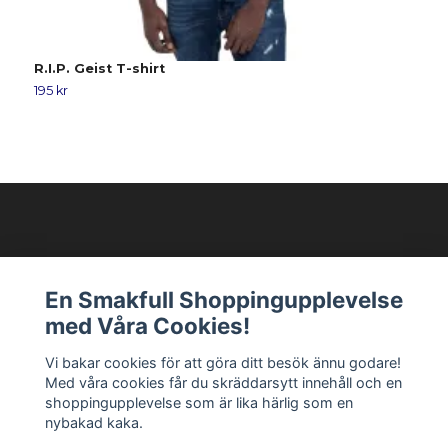
R.I.P. Geist T-shirt
D
195 kr
1
Modellixen AB
En Smakfull Shoppingupplevelse
med Våra Cookies!
Läs mer
Vi bakar cookies för att göra ditt besök ännu godare!
Med våra cookies får du skräddarsytt innehåll och en
Sociala medier
shoppingupplevelse som är lika härlig som en
nybakad kaka.