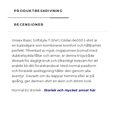
PRODUKTBESKRIVNING
RECENSIONER
Unisex Basic Softstyle T-Shirt | Gildan 64000 t-shirt är
en bästsäljare som kombinerar komfort och hållbarhet
perfekt. Tillverkad av mjuk, ringspunnen bomull med
dubbelsydda fållar och ärmar, är denna tröja både
slitstark för dagligt bruk och tillräckligt bekväm för att
snabbt bli ditt förstahandsval. Med normal passform
och förstärkt axeltejpning håller den genom alla
äventyr. Oavsett om du slappar hemma eller är på
språng, ger denna t-shirt en skön och stilren look.
Normal EU storlek -
Storlek och mycket annat här